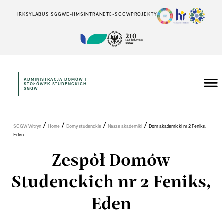
IRK
SYLABUS SGGW
E-HMS
INTRANET
E-SGGW
PROJEKTY
ADMINISTRACJA DOMÓW I
STOŁÓWEK STUDENCKICH
SGGW
/
/
/
/
SGGW Witryn
Home
Domy studenckie
Nasze akademiki
Dom akademicki nr 2 Feniks,
Eden
Zespół Domów
Studenckich nr 2 Feniks,
Eden