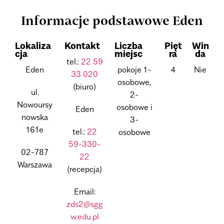
Informacje podstawowe Eden
Lokaliza
Kontakt
Liczba
Pięt
Win
cja
miejsc
ra
da
tel.:
22 59
Eden
pokoje 1-
4
Nie
33 020
osobowe,
(biuro)
ul.
2-
Nowoursy
osobowe i
Eden
nowska
3-
161e
tel.:
22
osobowe
59-330-
02-787
22
Warszawa
(recepcja)
Email:
zds2@sgg
w.edu.pl