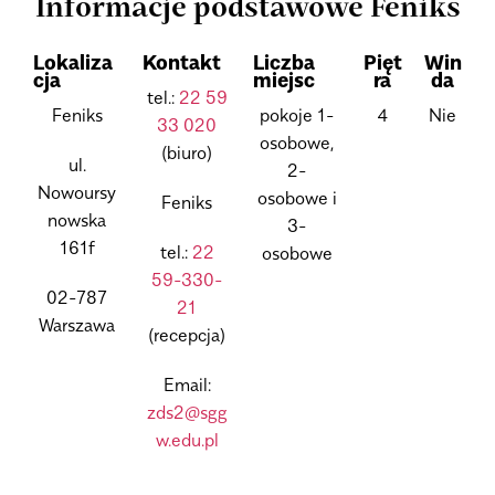
Informacje podstawowe Feniks
Lokaliza
Kontakt
Liczba
Pięt
Win
cja
miejsc
ra
da
tel.:
22 59
Feniks
pokoje 1-
4
Nie
33 020
osobowe,
(biuro)
ul.
2-
Nowoursy
osobowe i
Feniks
nowska
3-
161f
tel.:
22
osobowe
59-330-
02-787
21
Warszawa
(recepcja)
Email:
zds2@sgg
w.edu.pl