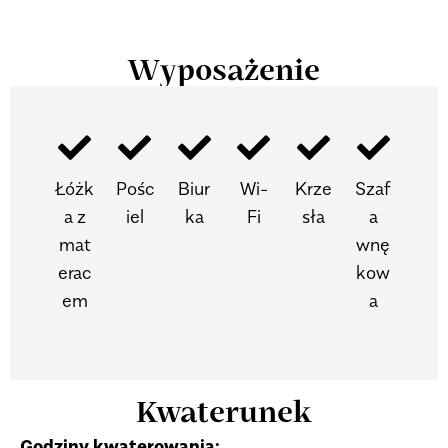
Wyposażenie
Łóżk
Pośc
Biur
Wi-
Krze
Szaf
a z
iel
ka
Fi
sła
a
mat
wnę
erac
kow
em
a
Kwaterunek
Godziny kwaterowania: