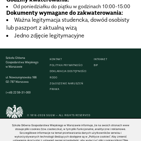
Od poniedziałku do piątku w godzinach 10:00-15:00
Dokumenty wymagane do zakwaterowania:
Ważna legitymacja studencka, dowód osobisty
lub paszport z aktualną wizą
Jedno zdjęcie legitymacyjne
Szkoła Główna
KONTAKT
INTRANET
Gospodarstwa Wiejskiego
POLITYKA PRYWATNOŚCI
BIP
w Warszawie
DEKLARACJA DOSTĘPNOŚCI
ul. Nowoursynowska 166
RODO
02-787 Warszawa
ZGŁOSZENIE NARUSZEŃ
PRAWA
(+48) 22 59-31-000
© 1816–2026 SGGW — ALL RIGHTS RESERVED
Szkoła Główna Gospodarstwa Wiejskiego w Warszawie informuje, że na swoich stronach www
stosuje pliki cookies (tzw. ciasteczka), w tym pliki funkcjonalne, analityczne i reklamowe.
Szczegółowe informacje na temat przetwarzania danych użytkowników serwisu i
wykorzystywanych technologii śledzących dostępne są w „Polityce cookies”. Aby zmienić
ustawienia skorzystaj z ustawień swojej przeglądarki, aby wyłączyć pliki cookies kliknij \"Nie