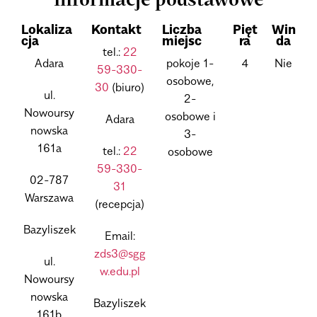
Informacje podstawowe
Lokaliza
Kontakt
Liczba
Pięt
Win
cja
miejsc
ra
da
tel.:
22
Adara
pokoje 1-
4
Nie
59-330-
osobowe,
30
(biuro)
ul.
2-
Nowoursy
osobowe i
Adara
nowska
3-
161a
tel.:
22
osobowe
59-330-
02-787
31
Warszawa
(recepcja)
Bazyliszek
Email:
zds3@sgg
ul.
w.edu.pl
Nowoursy
nowska
Bazyliszek
161b