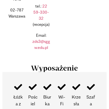
tel.:
22
02-787
59-330-
Warszawa
32
(recepcja)
Email:
zds3@sgg
w.edu.pl
Wyposażenie
Łóżk
Pośc
Biur
Wi-
Krze
Szaf
a z
iel
ka
Fi
sła
a