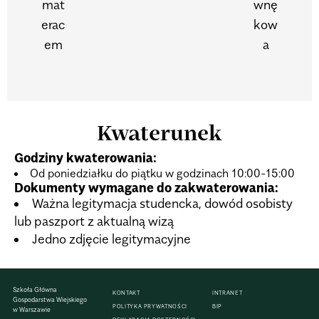
mat
wnę
erac
kow
em
a
Kwaterunek
Godziny kwaterowania:
Od poniedziałku do piątku w godzinach 10:00-15:00
Dokumenty wymagane do zakwaterowania:
Ważna legitymacja studencka, dowód osobisty
lub paszport z aktualną wizą
Jedno zdjęcie legitymacyjne
Szkoła Główna
KONTAKT
INTRANET
Gospodarstwa Wiejskiego
POLITYKA PRYWATNOŚCI
BIP
w Warszawie