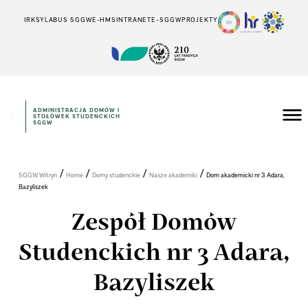
IRK
SYLABUS SGGW
E-HMS
INTRANET
E-SGGW
PROJEKTY
ADMINISTRACJA DOMÓW I
STOŁÓWEK STUDENCKICH
SGGW
/
/
/
/
SGGW Witryn
Home
Domy studenckie
Nasze akademiki
Dom akademicki nr 3 Adara,
Bazyliszek
Zespół Domów
Studenckich nr 3 Adara,
Bazyliszek