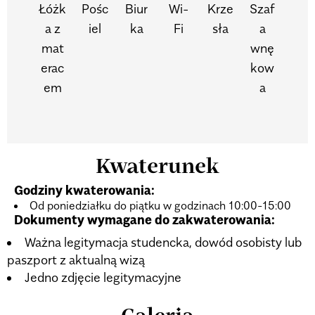
Łóżk
Pośc
Biur
Wi-
Krze
Szaf
a z
iel
ka
Fi
sła
a
mat
wnę
erac
kow
em
a
Kwaterunek
Godziny kwaterowania:
Od poniedziałku do piątku w godzinach 10:00-15:00
Dokumenty wymagane do zakwaterowania:
Ważna legitymacja studencka, dowód osobisty lub
paszport z aktualną wizą
Jedno zdjęcie legitymacyjne