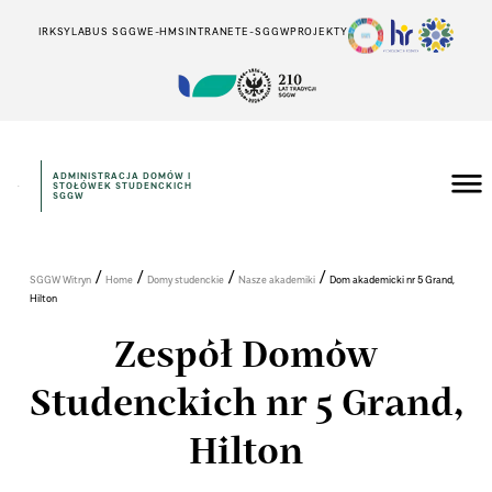
IRK
SYLABUS SGGW
E-HMS
INTRANET
E-SGGW
PROJEKTY
ADMINISTRACJA DOMÓW I
STOŁÓWEK STUDENCKICH
SGGW
/
/
/
/
SGGW Witryn
Home
Domy studenckie
Nasze akademiki
Dom akademicki nr 5 Grand,
Hilton
Zespół Domów
Studenckich nr 5 Grand,
Hilton