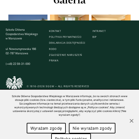
Galeria
Szkoła Główna
KONTAKT
INTRANET
Gospodarstwa Wiejskiego
POLITYKA PRYWATNOŚCI
BIP
w Warszawie
DEKLARACJA DOSTĘPNOŚCI
ul. Nowoursynowska 166
RODO
02-787 Warszawa
ZGŁOSZENIE NARUSZEŃ
PRAWA
(+48) 22 59-31-000
© 1816–2026 SGGW — ALL RIGHTS RESERVED
Szkoła Główna Gospodarstwa Wiejskiego w Warszawie informuje, że na swoich stronach www
stosuje pliki cookies (tzw. ciasteczka), w tym pliki funkcjonalne, analityczne i reklamowe.
Szczegółowe informacje na temat przetwarzania danych użytkowników serwisu i
wykorzystywanych technologii śledzących dostępne są w „Polityce cookies”. Aby zmienić
ustawienia skorzystaj z ustawień swojej przeglądarki, aby wyłączyć pliki cookies kliknij \"Nie
wyrażam zgody\".
Wyrażam zgodę
Nie wyrażam zgody
Polityka cookies