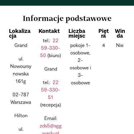
Informacje podstawowe
Lokaliza
Kontakt
Liczba
Pięt
Win
cja
miejsc
ra
da
tel.:
22
Grand
pokoje 1-
4
Nie
59-330-
osobowe,
50
(biuro)
ul.
2-
Nowoursy
osobowe i
Grand
nowska
3-
161g
tel.:
22
osobowe
59-330-
02-787
51
Warszawa
(recepcja)
Hilton
Email:
zds5@sgg
ul.
w.edu.pl