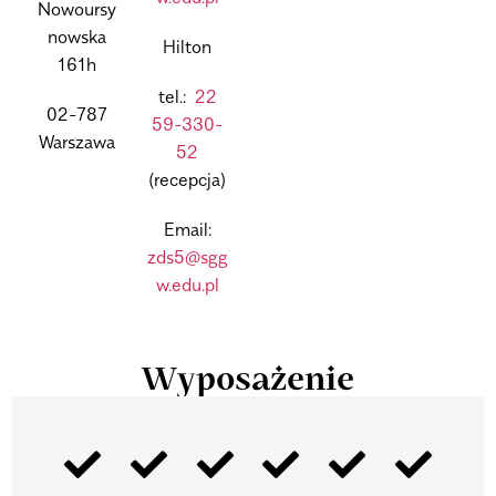
Nowoursy
nowska
Hilton
161h
tel.:
22
02-787
59-330-
Warszawa
52
(recepcja)
Email:
zds5@sgg
w.edu.pl
Wyposażenie